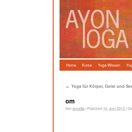
Home
Kurse
Yoga-Wissen
Yog
Yoga für Körper, Geist und S
←
om
Von
annette
|
Publiziert
10. Juni 2012
|
Di